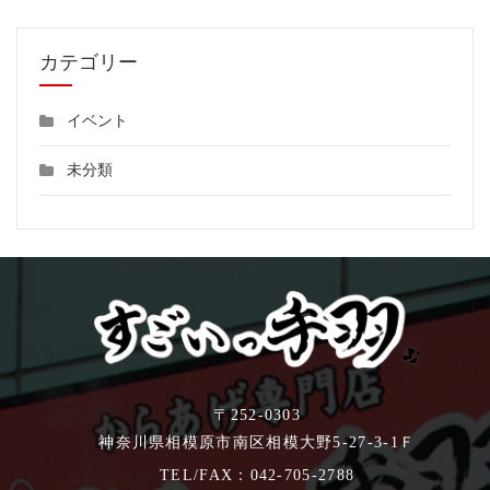
い
っ
手
カテゴリー
羽
の
か
イベント
ら
あ
未分類
げ。
相
模
大
野
の
か
ら
揚
げ
〒252-0303
専
門
神奈川県相模原市南区相模大野5-27-3-1Ｆ
店。
TEL/FAX：
042-705-2788
あ