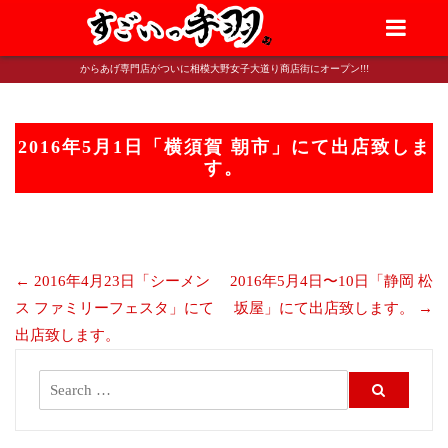
か
ら
あ
からあげ専門店がついに相模大野女子大道り商店街にオープン!!!
げ
専
門
2016年5月1日「横須賀 朝市」にて出店致しま
す。
店
す
ご
い
っ
←
2016年4月23日「シーメン
2016年5月4日〜10日「静岡 松
手
ス ファミリーフェスタ」にて
坂屋」にて出店致します。
→
羽
出店致します。
｜
相
模
大