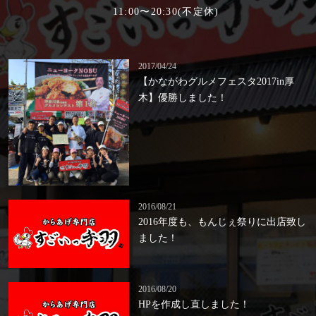
の
11:00〜20:30(不定休)
世
界
で
2017/04/24
有
【かながわグルメフェスタ2017in厚
名
木】優勝しました！
な
Ｎ
Ｏ
Ｂ
Ｕ
や、
数々
の
2016/08/21
有
2016年度も、もんじぇ祭りに出店致し
名
ました！
店
で
腕
2016/08/20
を
HPを作成し直しました！
振