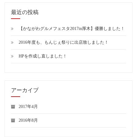
野
女
最近の投稿
子
大
【かながわグルメフェスタ2017in厚木】優勝しました！
道
り
2016年度も、もんじぇ祭りに出店致しました！
商
HPを作成し直しました！
店
街
冷
め
て
アーカイブ
も
お
い
2017年4月
し
い
2016年8月
す
ご