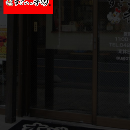
る
い、
海
外
に
高
級
な
和
食
店
を
手
が
け
る
な
ど、
グ
ロ
ー